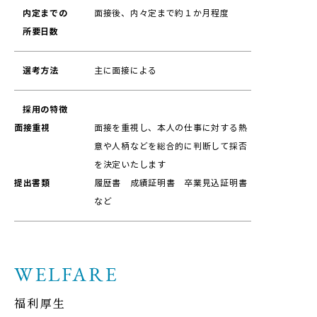
内定までの
面接後、内々定まで約１か月程度
所要日数
選考方法
主に面接による
採用の特徴
面接重視
面接を重視し、本人の仕事に対する熱
意や人柄などを総合的に判断して採否
を決定いたします
提出書類
履歴書 成績証明書 卒業見込証明書
など
福利厚生