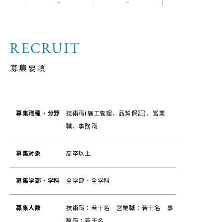
募集要項
募集職種・分野
技術職(施工管理、品質保証)、営業
職、事務職
募集対象
高卒以上
募集学部・学科
全学部・全学科
募集人数
技術職：若干名 営業職：若干名 事
務職：若干名