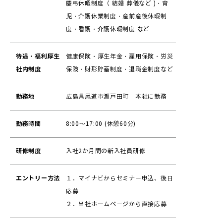
慶弔休暇制度（ 結婚 葬儀など )・育
児・介護休業制度・産前産後休暇制
度・看護・介護休暇制度 など
待遇・福利厚生
健康保険・厚生年金・雇用保険・労災
社内制度
保険・財形貯蓄制度・退職金制度など
勤務地
広島県尾道市瀬戸田町 本社に勤務
勤務時間
8:00～17:00 (休憩60分)
研修制度
入社2か月間の新入社員研修
エントリー方法
１．マイナビからセミナ－申込、後日
応募
２．当社ホームペ－ジから直接応募