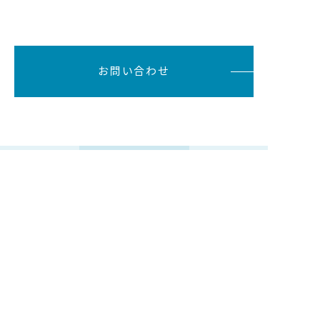
お問い合わせ
内海エンジニアリング株式会社
会社情報
建設・自動車事業
ホテル・ギフト事業
代表メッセージ
建設事業
ホテル事業
会社概要
自動車整備工場
ギフトショップ